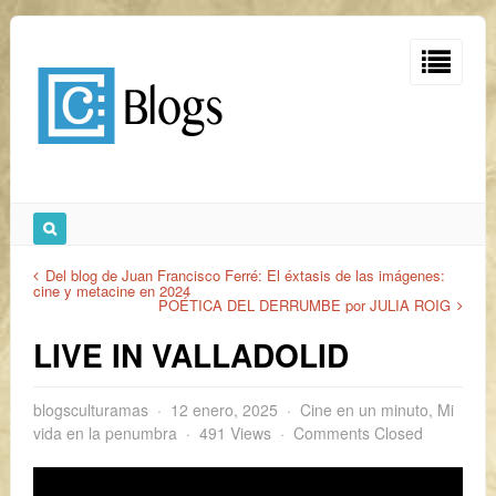
Del blog de Juan Francisco Ferré: El éxtasis de las imágenes:
cine y metacine en 2024
POÉTICA DEL DERRUMBE por JULIA ROIG
LIVE IN VALLADOLID
blogsculturamas
12 enero, 2025
Cine en un minuto
,
Mi
vida en la penumbra
491 Views
Comments Closed