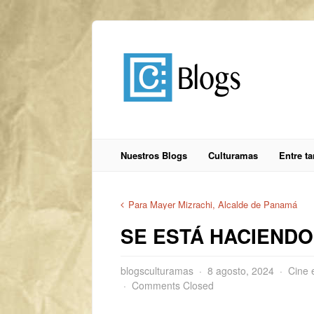
Nuestros Blogs
Culturamas
Entre t
Para Mayer Mizrachi, Alcalde de Panamá
SE ESTÁ HACIENDO
blogsculturamas
8 agosto, 2024
Cine 
Comments Closed