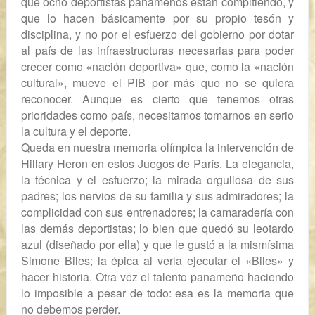
que ocho deportistas panameños están compitiendo, y
que lo hacen básicamente por su propio tesón y
disciplina, y no por el esfuerzo del gobierno por dotar
al país de las infraestructuras necesarias para poder
crecer como «nación deportiva» que, como la «nación
cultural», mueve el
PIB
por más que no se quiera
reconocer. Aunque es cierto que tenemos otras
prioridades como país, necesitamos tomarnos en serio
la cultura y el deporte.
Queda en nuestra memoria olímpica la intervención de
Hillary Heron
en estos Juegos de París. La elegancia,
la técnica y el esfuerzo; la mirada orgullosa de sus
padres; los nervios de su familia y sus admiradores; la
complicidad con sus entrenadores; la camaradería con
las demás deportistas; lo bien que quedó su leotardo
azul (diseñado por ella) y que le gustó a la mismísima
Simone Biles
; la épica al verla ejecutar el «Biles» y
hacer historia. Otra vez el talento panameño haciendo
lo imposible a pesar de todo: esa es la memoria que
no debemos perder.