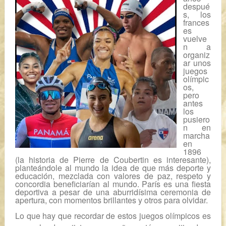
despué
s, los
frances
es
vuelve
n a
organiz
ar unos
juegos
olímpic
os,
pero
antes
los
pusiero
n en
marcha
en
1896
(la historia de
Pierre de Coubertin
es interesante),
planteándole al mundo la idea de que más deporte y
educación, mezclada con valores de paz, respeto y
concordia beneficiarían al mundo.
París
es una fiesta
deportiva a pesar de una aburridísima ceremonia de
apertura, con momentos brillantes y otros para olvidar.
Lo que hay que recordar de estos juegos olímpicos es