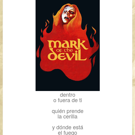
dentro
o fuera de ti
quién prende
la cerilla
y dónde está
el fuego