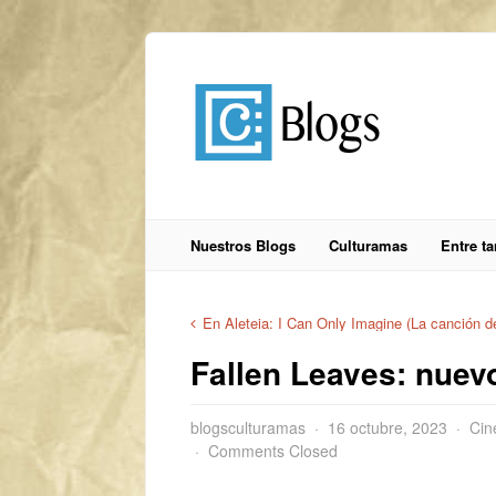
Nuestros Blogs
Culturamas
Entre t
En Aleteia: I Can Only Imagine (La canción d
Fallen Leaves: nuevo
blogsculturamas
16 octubre, 2023
Cin
Comments Closed