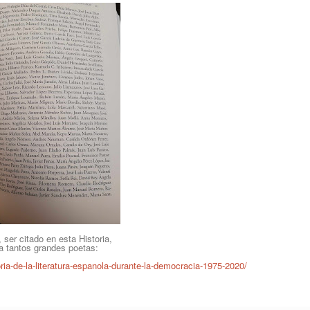
 ser citado en esta Historia,
 a tantos grandes poetas:
ria-de-la-literatura-espanola-durante-la-democracia-1975-2020/