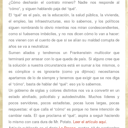
¿Cómo desharán el
contrato minero
? Nadie nos responde al
“cómo”, y siguen hablando paja del “qué”.
El “qué” es el país, es la educación, la salud pública, la vivienda,
el empleo, las infraestructuras, eso lo sabemos, y los políticos
siguen nombrando lo obvio mientras nos miran condescendientes,
como si fuésemos imbéciles, y no nos dicen cómo lo van a hacer:
nos vienen con el cuento de que si se alían su maldad corrupta de
años se va a neutralizar.
Sumen aliados y tendremos un Frankenstein multicolor que
terminará por arrasar con lo que queda de país. Si alguno cree que
la solución a nuestra circunstancia está en sumar a los mismos, o
es cómplice o es ignorante (como ya dijimos): necesitamos
apartarnos de lo de siempre y tenemos que exigir que se nos diga
el “cómo”, basta de hablar del “qué”: eso ya lo sabemos.
Un gobierno de siglas y colores distintos nos va a convertir en un
estado atrofiado, policéfalo y autodestruible. Muchos líderes y
pocos servidores, pocos estadistas, pocas luces largas, pocas
respuestas: el que calla el “cómo” es porque no tiene intención de
cambiar nada. El que proclama el “qué”, aspira a seguir haciendo
lo mismo con cara dura de Mr. Potato.
Leer el artículo aquí.
Artículo publicado en el diario
La Prensa
,
martes 12 de septiembre