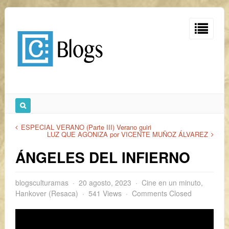
ESPECIAL VERANO (Parte III) Verano guiri
LUZ QUE AGONIZA por VICENTE MUÑOZ ÁLVAREZ
ÁNGELES DEL INFIERNO
blogsculturamas
20 agosto, 2023
Cine en un minuto
,
Hankover (Resaca)
541 Views
Comments Closed