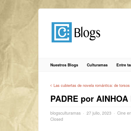
Nuestros Blogs
Culturamas
Entre t
Las cubiertas de novela romántica: de torsos
PADRE por AINHOA
blogsculturamas
27 julio, 2023
Cine e
Closed