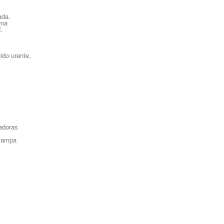
ada.
gma
í.
ido urente,
adoras
stampa