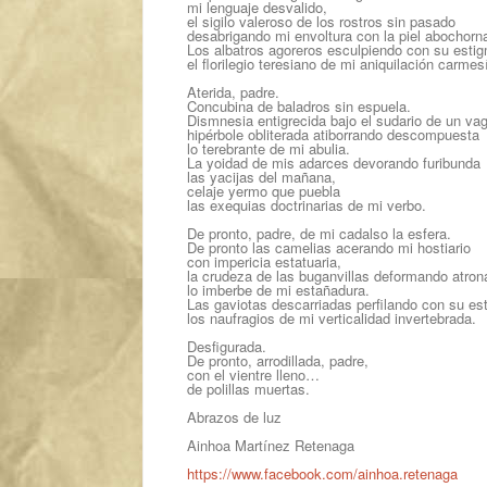
mi lenguaje desvalido,
el sigilo valeroso de los rostros sin pasado
desabrigando mi envoltura con la piel abochorn
Los albatros agoreros esculpiendo con su esti
el florilegio teresiano de mi aniquilación carmes
Aterida, padre.
Concubina de baladros sin espuela.
Dismnesia entigrecida bajo el sudario de un vag
hipérbole obliterada atiborrando descompuesta
lo terebrante de mi abulia.
La yoidad de mis adarces devorando furibunda
las yacijas del mañana,
celaje yermo que puebla
las exequias doctrinarias de mi verbo.
De pronto, padre, de mi cadalso la esfera.
De pronto las camelias acerando mi hostiario
con impericia estatuaria,
la crudeza de las buganvillas deformando atron
lo imberbe de mi estañadura.
Las gaviotas descarriadas perfilando con su e
los naufragios de mi verticalidad invertebrada.
Desfigurada.
De pronto, arrodillada, padre,
con el vientre lleno…
de polillas muertas.
Abrazos de luz
Ainhoa Martínez Retenaga
https://www.facebook.com/ainhoa.retenaga