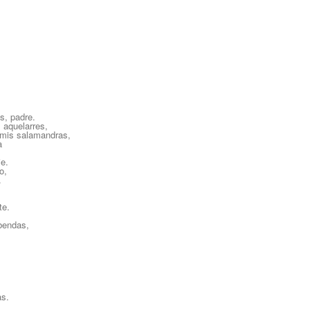
as, padre.
 aquelarres,
 mis salamandras,
a
je.
o,
.
te.
bendas,
as.