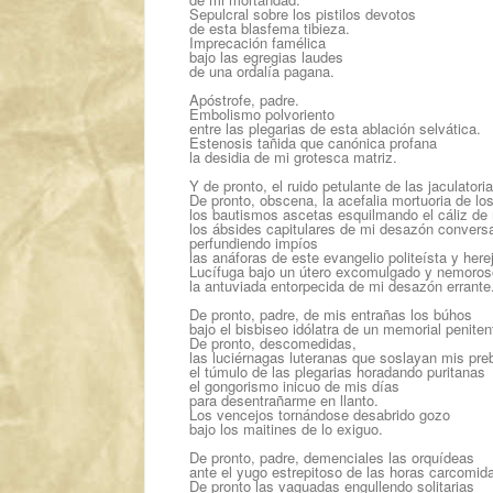
Sepulcral sobre los pistilos devotos
de esta blasfema tibieza.
Imprecación famélica
bajo las egregias laudes
de una ordalía pagana.
Apóstrofe, padre.
Embolismo polvoriento
entre las plegarias de esta ablación selvática.
Estenosis tañida que canónica profana
la desidia de mi grotesca matriz.
Y de pronto, el ruido petulante de las jaculatori
De pronto, obscena, la acefalia mortuoria de los
los bautismos ascetas esquilmando el cáliz de
los ábsides capitulares de mi desazón convers
perfundiendo impíos
las anáforas de este evangelio politeísta y here
Lucífuga bajo un útero excomulgado y nemoros
la antuviada entorpecida de mi desazón errante
De pronto, padre, de mis entrañas los búhos
bajo el bisbiseo idólatra de un memorial peniten
De pronto, descomedidas,
las luciérnagas luteranas que soslayan mis pre
el túmulo de las plegarias horadando puritanas
el gongorismo inicuo de mis días
para desentrañarme en llanto.
Los vencejos tornándose desabrido gozo
bajo los maitines de lo exiguo.
De pronto, padre, demenciales las orquídeas
ante el yugo estrepitoso de las horas carcomid
De pronto las vaguadas engullendo solitarias