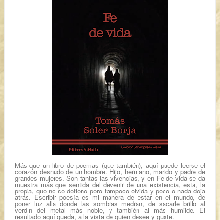
Más que un libro de poemas (que también), aquí puede leerse el
corazón desnudo de un hombre. Hijo, hermano, marido y padre de
grandes mujeres. Son tantas las vivencias, y en
Fe de vida
se da
muestra más que sentida del devenir de una existencia, esta, la
propia, que no se detiene pero tampoco olvida y poco o nada deja
atrás. Escribir poesía es mi manera de estar en el mundo, de
poner luz allá donde las sombras medran, de sacarle brillo al
verdín del metal más noble, y también al más humilde. El
resultado aquí queda, a la vista de quien desee y guste.