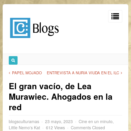
PAPEL MOJADO
ENTREVISTA A NURIA VIUDA EN EL ILC
El gran vacío, de Lea
Murawiec. Ahogados en la
red
blogsculturamas
23 mayo, 2023
Cine en un minuto
,
Little Nemo's Kat
612 Views
Comments Closed