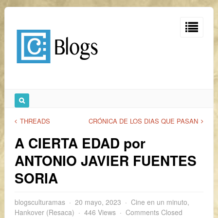
THREADS
CRÓNICA DE LOS DIAS QUE PASAN
A CIERTA EDAD por
ANTONIO JAVIER FUENTES
SORIA
blogsculturamas
20 mayo, 2023
Cine en un minuto
,
Hankover (Resaca)
446 Views
Comments Closed