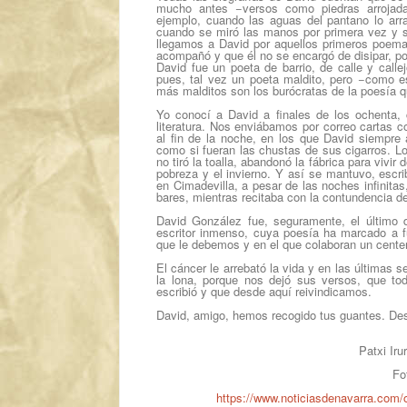
mucho antes −versos como piedras arrojad
ejemplo, cuando las aguas del pantano lo arr
cuando se miró las manos por primera vez y su
llegamos a David por aquellos primeros poemas
acompañó y que él no se encargó de disipar, po
David fue un poeta de barrio, de calle y callej
pues, tal vez un poeta maldito, pero −como e
más malditos son los burócratas de la poesía q
Yo conocí a David a finales de los ochenta,
literatura. Nos enviábamos por correo cartas 
al fin de la noche, en los que David siempr
como si fueran las chustas de sus cigarros. 
no tiró la toalla, abandonó la fábrica para vivi
pobreza y el invierno. Y así se mantuvo, escr
en Cimadevilla, a pesar de las noches infinitas,
bares, mientras recitaba con la contundencia d
David González fue, seguramente, el último 
escritor inmenso, cuya poesía ha marcado a fu
que le debemos y en el que colaboran un cente
El cáncer le arrebató la vida y en las últimas
la lona, porque nos dejó sus versos, que to
escribió y que desde aquí reivindicamos.
David, amigo, hemos recogido tus guantes. De
Patxi Iru
Fo
https://www.noticiasdenavarra.com/