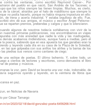
as contra las ventanas, como escribió Raymond Carver−. Por
astraron del pueblo en que nació, San Andrés de los Tacones; o
po que los niños siempre las tienen limpias. Muchos, es cierto,
 de la cárcel, atraídos por el halo de malditismo que siempre lo
rque no podía hacerlo, porque no había ninguna impostura en ello:
ón, de trena y acería industrial. Y estaba orgulloso de ello. Fue,
scribió otro de sus amigos, el músico y escritor Ángel Petisme−
ue se reparten premios, prebendas y cargos y que lo silenciaron.
 cuando algunos de nosotros todavía soñábamos con vivir de la
con nuestras primeras publicaciones, nos encontrábamos en viajes
e apuraba con más ansiedad que nadie la vida y las madrugadas,
Los demás acabamos rindiéndonos, aunque fuera a medias, pero él
r de la poesía, sabiendo que en esa apuesta los que ganaban eran la
ibiendo y leyendo cada día en su casa de la Plaza de la Soledad,
 en las que golpeaba con sus anillos los atriles y la barras de los
e las piedras sus versos como cantares de ciego.
de una estirpe de poetas. El último bohemio. Y, sobre todo, un
ego a cientos de lectores y escritores, como demuestra el libro
nar de poetas y músicos.
 semanas la voz, pero David se levanta una vez más, indomable, de
davía seguimos oyendo y leyendo, en la veintena de libros que
scansa en paz.
rzun, en
Noticias de Navarra
to por César Tamargo
on-in/on/2023/02/18/david-gonzalez-poeta-6456268.html