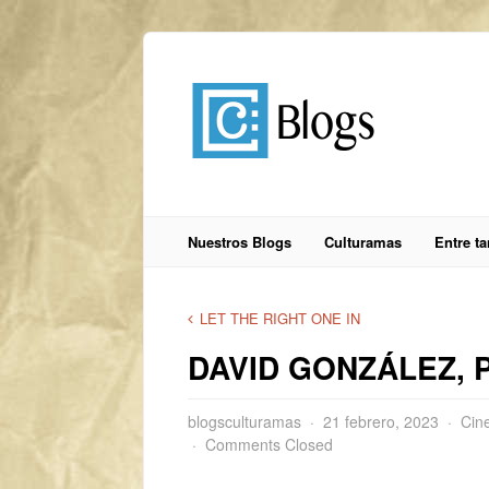
Nuestros Blogs
Culturamas
Entre t
LET THE RIGHT ONE IN
DAVID GONZÁLEZ, P
blogsculturamas
21 febrero, 2023
Cin
Comments Closed