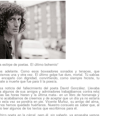
a estirpe de poetas. El último bohemio”
os adelante. Como esos boxeadores sonados y tenaces, que
mismos una y otra vez. El último golpe fue duro, mortal. Tú sabías
 encajarlo con dignidad, convirtiendo, como siempre hiciste, tu
ate a muerte que fue para ti la poesía.
a noticia del fallecimiento del poeta David González. Llevaba
s algunos de sus amigos y admiradores trabajábamos contra reloj
das las horas hieren y la última mata− en un libro de homenaje y
no acabábamos de creernos y de aceptar que un día ya no estaría
 esta vez se pondría en pie. Vicente Muñoz, su amigo del alma,
 nos hemos quedado huérfanos. Nuestro consuelo es saber que, al
 leer algunos de los textos que escribimos para él.
hizo poeta en la cárcel, pero él, sin saberlo, ya amasaba versos