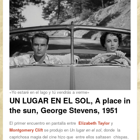
«Yo estaré en el lago y tú vendrás a verme»
UN LUGAR EN EL SOL, A place in
the sun, George Stevens, 1951
El primer encuentro en pantalla entre
Elizabeth Taylor
y
Montgomery Clift
se produjo en
Un
lugar en el sol
, donde la
caprichosa magia del cine hizo que entre ellos saltasen chispas,