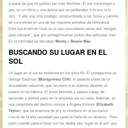
a pesar de que no podían ser más distintos. Él era misántropo y
gay, en un oficio y una época que no perdonaba ni lo uno ni lo
otro. Y ella una niña prodigio, acostumbrada a los focos y camino
de convertirse en una de las mayores estrellas de Hollywood.
Este fue el primer título en el que coincidieron estos dos “amigos
para siempre”, que aún protagonizarían juntos dos películas más.
En la intimidad se llamaban
Monty
y
Bessie Mae
.
BUSCANDO SU LUGAR EN EL
SOL
Un lugar en el sol
se ambienta en los años 50. El protagonista es
George Eastman (
Montgomery Clift
), el pariente pobre de un
acaudalado industrial, que favorece a su sobrino dándole un
puesto en su fábrica. El joven promete y parece capaz de
ascender y abrirse paso en la empresa por su valía. Además, en
una carambola del destino conoce a Ángela Vickers (
Elizabeth
Taylor
), que se enamora de él y lo introduce en el exclusivo
círculo de la alta sociedad que parecía fuera de su alcance. Pero
justo cuando parece tocar con los dedos ese “lugar en el sol” que