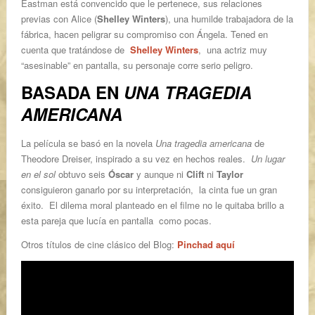
Eastman está convencido que le pertenece, sus relaciones
previas con Alice (
Shelley Winters
), una humilde trabajadora de la
fábrica, hacen peligrar su compromiso con Ángela. Tened en
cuenta que tratándose de
Shelley Winters
, una actriz muy
“asesinable” en pantalla, su personaje corre serio peligro.
BASADA EN
UNA TRAGEDIA
AMERICANA
La película se basó en la novela
Una tragedia americana
de
Theodore Dreiser, inspirado a su vez en hechos reales.
Un lugar
en el sol
obtuvo seis
Óscar
y aunque ni
Clift
ni
Taylor
consiguieron ganarlo por su interpretación, la cinta fue un gran
éxito. El dilema moral planteado en el filme no le quitaba brillo a
esta pareja que lucía en pantalla como pocas.
Otros títulos de cine clásico del Blog:
Pinchad aquí