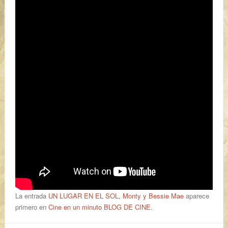
La entrada
UN LUGAR EN EL SOL, Monty y Bessie Mae
aparece
primero en
Cine en un minuto BLOG DE CINE
.