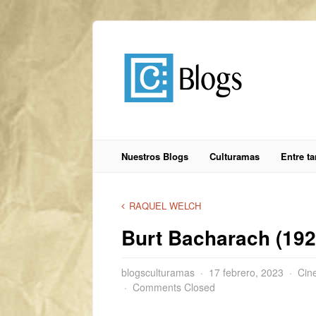
Nuestros Blogs
Culturamas
Entre t
RAQUEL WELCH
Burt Bacharach (192
blogsculturamas
17 febrero, 2023
Cin
Comments Closed