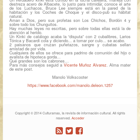
destreza acero de Albacete, lo justo para intimidar, conoce el arte
de los Luchacos, Bruce Lee siempre está en la pared de la
habitación y los Coches de Choque y el disco-pub su hábitat
natural.
Aman a Dios, pero sus profetas son Los Chichos, Bordón 4 y
sobre todo los Chunguitos.
Hay muchas leyes no escritas, pero sobre todas ellas está la de
atención al herido.
Un Kinki de catálogo acaba la “disputa” con 2 cubalibres, Larios
Tónica y Bacardi cola y diciendo... a tomar por culo... se acabo.
2 paisanos que cruzan puñetazos, sangre y cubatas sellan
amistad de por vida.
Cualquiera de ellos se ofrece para padrino de comunión del hijo o
avalista de hipoteca gorda...
Qué grandes son los cabrones…
Para más consejos seguid a
Vicente Muñoz Alvarez
. Alma mater
de este post.
Manolo Volkscooter
https://www.facebook.com/manolo.deleon.1257
Copyright © 2014 Culturamas, la revista de información cultural. All rights
reserved.
Acceder