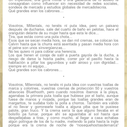
consagraban como influencer sin necesidad de redes sociales,
sondeos de mercado y estudios globales de mercadotecnia.
Qué grandes eran los cabrones…
*
Vosotros, Millenials, no tenéis ni puta idea, pero un paisano
después de ducharse, sale del cuarto de baño en pelotas, hace el
orangután delante de su mujer hasta que esta le dice...
Tira, que estás como una puta chota...
Esos que se secan media hora, se dan mil cremas, se colocan los
Calvin hasta que la churra está asentada y pasan media hora con
el peine son unos sinvergüenzas...
No les quiero ni para cobrar una herencia.
Los que tienen el coraje de salir a puerta gayola de la ducha, a
riesgo de darse la hostia padre, correr por el pasillo hasta la
habitación a pillar los gayumbos y salir airoso y con dignidad...
siempre en mi equipo...
Qué grandes son los cabrones…
*
Vosotros, Milennials, no tenéis ni puta idea con vuestras toallas de
marca y colorines, vuestras cremas de protección 50 y vuestros
altavoces Bluethooth, pero cuando nosotros íbamos a la playa,
agarrabas la primera puta toalla que hubiese por el baño, aunque
fuese de manos y mojada, porque las toallas grandes eran de
margaritos, te sudaba todo la polla a chorros. También era válido
el no llevar y gorronearle toalla a alguna piba que te pusiese
palote, gran truco. Y la crema sería la que alguno llevaba en el
bolsillo pa fumar, porque ahí se aguantaba al sol hasta que
despellejabas a tiras, y como mucho, al llegar a casa echabas
algún potingue de los de tu madre, metiendo la pata hasta la ingle
porque era la crema de noche de “nosequehostiasdemarca”