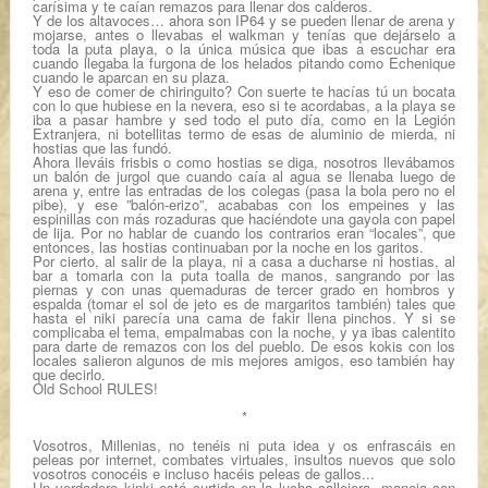
carísima y te caían remazos para llenar dos calderos.
Y de los altavoces… ahora son IP64 y se pueden llenar de arena y
mojarse, antes o llevabas el walkman y tenías que dejárselo a
toda la puta playa, o la única música que ibas a escuchar era
cuando llegaba la furgona de los helados pitando como Echenique
cuando le aparcan en su plaza.
Y eso de comer de chiringuito? Con suerte te hacías tú un bocata
con lo que hubiese en la nevera, eso si te acordabas, a la playa se
iba a pasar hambre y sed todo el puto día, como en la Legión
Extranjera, ni botellitas termo de esas de aluminio de mierda, ni
hostias que las fundó.
Ahora lleváis frisbis o como hostias se diga, nosotros llevábamos
un balón de jurgol que cuando caía al agua se llenaba luego de
arena y, entre las entradas de los colegas (pasa la bola pero no el
pibe), y ese ”balón-erizo”, acababas con los empeines y las
espinillas con más rozaduras que haciéndote una gayola con papel
de lija. Por no hablar de cuando los contrarios eran “locales”, que
entonces, las hostias continuaban por la noche en los garitos.
Por cierto, al salir de la playa, ni a casa a ducharse ni hostias, al
bar a tomarla con la puta toalla de manos, sangrando por las
piernas y con unas quemaduras de tercer grado en hombros y
espalda (tomar el sol de jeto es de margaritos también) tales que
hasta el niki parecía una cama de fakir llena pinchos. Y si se
complicaba el tema, empalmabas con la noche, y ya ibas calentito
para darte de remazos con los del pueblo. De esos kokis con los
locales salieron algunos de mis mejores amigos, eso también hay
que decirlo.
Old School RULES!
*
Vosotros, Millenias, no tenéis ni puta idea y os enfrascáis en
peleas por internet, combates virtuales, insultos nuevos que solo
vosotros conocéis e incluso hacéis peleas de gallos...
Un verdadero kinki está curtido en la lucha callejera, maneja con