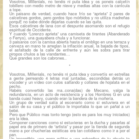
Vosotros, Millenials, no tenéis ni puta idea y os poneis calcetín
tobillero con medio metro de nieve y medias altas con la canÍcula
a tope.
Un paisano de verdad, cuando hace frío se “aprieta” 2 pares de
calcetines gordos, pero gordos tipo mórbidos y no utiliza madreñas
porquE no sabe dónde dejarlas cuando se las quita.
Esos calcetines de lana con el despunte asomando son el refugio
espiritual de Occidente.
Y cuando “Lorenzo aprieta” una camiseta de tirantes (Abanderado
o Ferrys), una guayabera chula y a funcionar.
3 paisanos con la camisa abierta hasta el ombligo en una terraza y
cerveza en mano te arreglan la inflación anual, la bajada de tipos,
el asfaltado de la calle de enfrente y aún les sobra para tirar
piropos chulos a las viandantes…
Qué grandes son los cabrones..
*
Vosotros, Millenials, no tenéis ni puta idea y convertís en estrellas
a gente perreando 4 letras mal juntadas, escondidas detrás un
vocoder y un vídeo con culos saltando y collares de hojalata en el
pecho.
Habéis convertido las ma..cona(das) de Mecano, valga la
redundancia, en un acto de resistencia y a los Hombres G en una
banda cuasi heavy, cuando eran la bandera de la moñería.
Un grupo de verdad salía al escenario como si estuviera en el
salón de su casa y el público le importaba lo que un pañal a un
bebé.
Pero que Público mas tonto tengo (esto es para los muy iniciados)
era la idea.
Componer canciones como si estuvieras en la ducha y pasarlas al
papel era de primero de “artista” y pasar por la tienda de segunda
mano a por chucherías estéticas era tan cotidiano como ir a por el
pan.
Un imperdible, una gorra militar o una gabardina de tu abuelo te