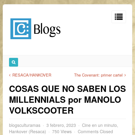
RESACA/HANKOVER
The Covenant: primer cartel
COSAS QUE NO SABEN LOS
MILLENNIALS por MANOLO
VOLKSCOOTER
blogsculturamas
3 febrero, 2023
Cine en un minuto
,
Hankover (Resaca)
750 Views
Comments Closed