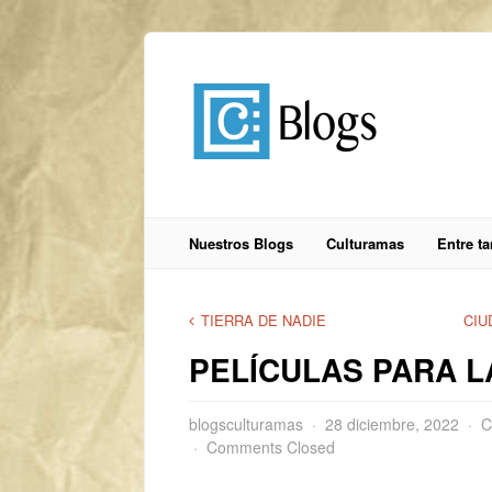
Nuestros Blogs
Culturamas
Entre t
TIERRA DE NADIE
CIUD
PELÍCULAS PARA 
blogsculturamas
28 diciembre, 2022
C
Comments Closed