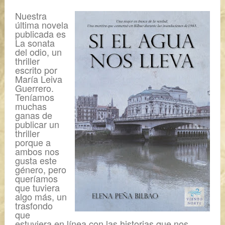
Nuestra
última novela
publicada es
La sonata
del odio
, un
thriller
escrito por
María Leiva
Guerrero.
Teníamos
muchas
ganas de
publicar un
thriller
porque a
ambos nos
gusta este
género, pero
queríamos
que tuviera
algo más, un
trasfondo
que
estuviera en línea con las historias que nos