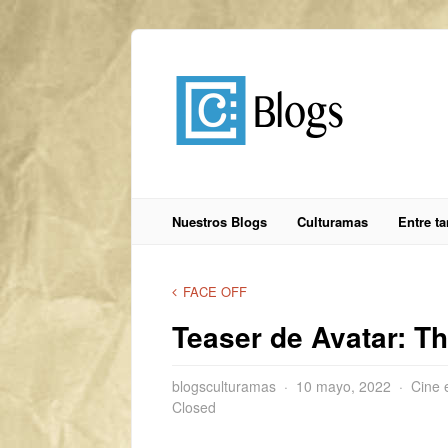
Nuestros Blogs
Culturamas
Entre t
FACE OFF
Teaser de Avatar: T
blogsculturamas
10 mayo, 2022
Cine 
Closed