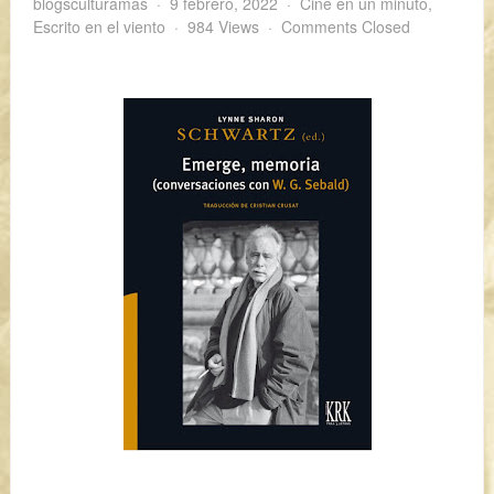
blogsculturamas
9 febrero, 2022
Cine en un minuto
,
Escrito en el viento
984 Views
Comments Closed