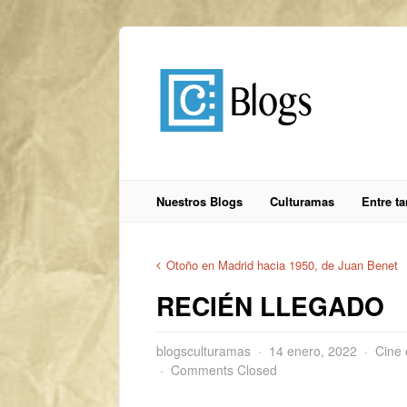
Nuestros Blogs
Culturamas
Entre t
Otoño en Madrid hacia 1950, de Juan Benet
RECIÉN LLEGADO
blogsculturamas
14 enero, 2022
Cine 
Comments Closed