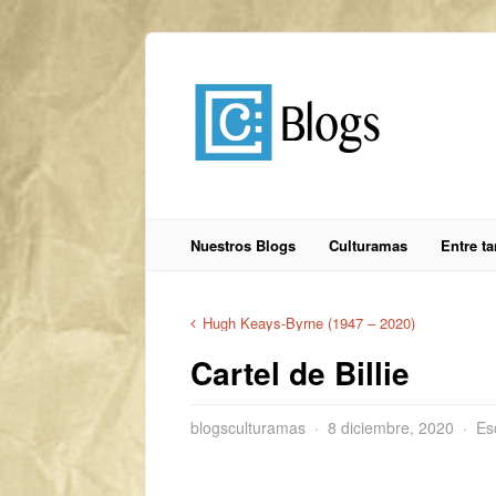
Nuestros Blogs
Culturamas
Entre t
Hugh Keays-Byrne (1947 – 2020)
Cartel de Billie
blogsculturamas
8 diciembre, 2020
Esc