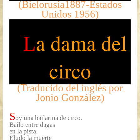
(Bielorusia1887-Estados
Unidos 1956)
a dama del
L
circo
(Traducido del inglés por
Jonio González)
S
oy una bailarina de circo.
Bailo entre dagas
en la pista.
Eludo la muerte