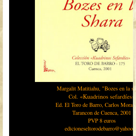
Margalit Matitiahu, "Bozes en la sh
«Kuadrinos sefardíes»
Col.
Ed. El Toro de Barro, Carlos Moral
Tarancon de Cuenca, 2001
PVP 8 euros
edicioneseltorodebarro@yahoo.