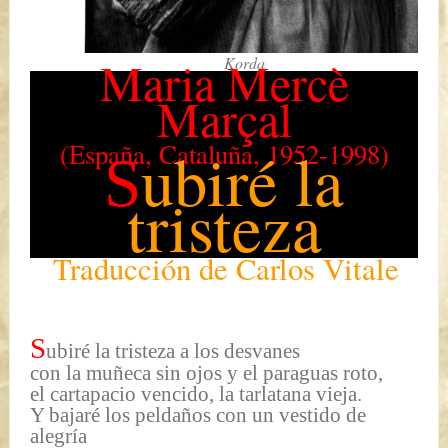
Maria Mercè
Korda
Marçal
(España, Cataluña, 1952-1998)
ubiré la
S
tristeza
Traducción de Carlos Vitale
S
ubiré la tristeza a los desvanes
con la muñeca sin ojos y el paraguas roto,
el cartapacio vencido, la tarlatana vieja.
Y bajaré los peldaños con un vestido de
alegría