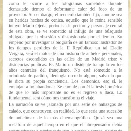
como le ocurre a los fotogramas sometidos durante
demasiado tiempo al deformante calor del foco de un
proyector. Sin embargo, el recuerdo también fija, aunque sea
en heridas hechas de ceniza, aquello que la retina sensible
intuyó. Mario Ojeda, periodista in pectore y personaje central
de esta obra, se ve sometido al influjo de una búsqueda
obligada por la obsesión y distorsionada por el tiempo. Su
empeño por investigar la biografía de un famoso ilustrador de
los tiempos perdidos de la II República, un tal Eladio
Vergara, será el motor de una historia de anhelos personales,
secretos escondidos en las calles de un Madrid triste y
disidencias políticas. Es Mario un disidente tranquilo en los
años centrales del franquismo. No está sometido a la
ortodoxia de partido, ideología o credo alguno, salvo lo que
le dicta su propia conciencia. Los demonios, eso sí, le
empujan a no abandonar. Se cumple con él la tesis homérica
de que lo más importante no es el regreso a Ítaca. Lo
fundamental será cómo nos transforma el viaje.
L
a narración se ve jalonada por una serie de hallazgos de
calado, que construyen, en realidad, lo que sería una sucesión
de anticlímax de lo más cinematográfico. Quizá sea una
metáfora de aquel tiempo en el que el librepensador debía