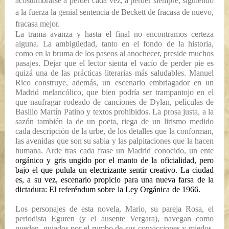
acostumbrarse a perder cada vez, a perder siempre, siguiendo
a la fuerza la genial sentencia de Beckett de
fracasa de nuevo,
fracasa mejor
.
La trama avanza y hasta el final no encontramos certeza
alguna. La ambigüedad, tanto en el fondo de la historia,
como en la bruma de los paseos al anochecer, preside muchos
pasajes. Dejar que el lector sienta el vacío de perder pie es
quizá una de las prácticas literarias más saludables. Manuel
Rico construye, además, un escenario embriagador en un
Madrid melancólico, que bien podría ser trampantojo en el
que naufragar rodeado de canciones de Dylan, películas de
Basilio Martín Patino y textos prohibidos. La prosa justa, a la
sazón también la de un poeta, riega de un lirismo medido
cada descripción de la urbe, de los detalles que la conforman,
las avenidas que son su sabia y las palpitaciones que la hacen
humana. Arde tras cada frase un Madrid conocido, un ente
orgánico y gris ungido por el manto de la oficialidad, pero
bajo el que pulula un electrizante sentir creativo. La ciudad
es, a su vez, escenario propicio para una nueva farsa de la
dictadura: El referéndum sobre la Ley Orgánica de 1966.
Los personajes de esta novela, Mario, su pareja Rosa, el
periodista Eguren (y el ausente Vergara), navegan como
pueden, guiados por el rumbo de sus convicciones y miedos,