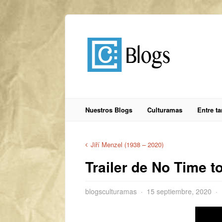
Nuestros Blogs
Culturamas
Entre t
Jiří Menzel (1938 – 2020​)
Trailer de No Time t
blogsculturamas
15 septiembre, 2020