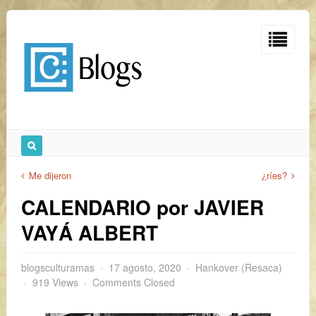
Me dijeron
¿ríes?
CALENDARIO por JAVIER
VAYÁ ALBERT
blogsculturamas
17 agosto, 2020
Hankover (Resaca)
919 Views
Comments Closed