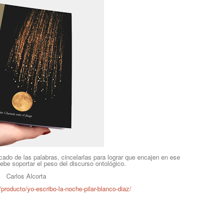
icado de las palabras, cincelarlas para lograr que encajen en ese
be soportar el peso del discurso ontológico.
Carlos Alcorta
producto/yo-escribo-la-noche-pilar-blanco-diaz/