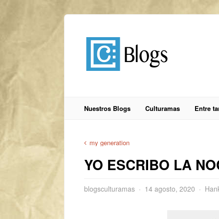
Nuestros Blogs
Culturamas
Entre t
my generation
YO ESCRIBO LA NOCH
blogsculturamas
14 agosto, 2020
Hank