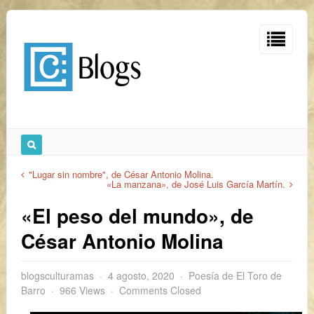
"Lugar sin nombre", de César Antonio Molina.
«La manzana», de José Luis García Martín.
«El peso del mundo», de
César Antonio Molina
blogsculturamas
4 agosto, 2020
Poesía de El Toro de
Barro
966 Views
Comments Closed