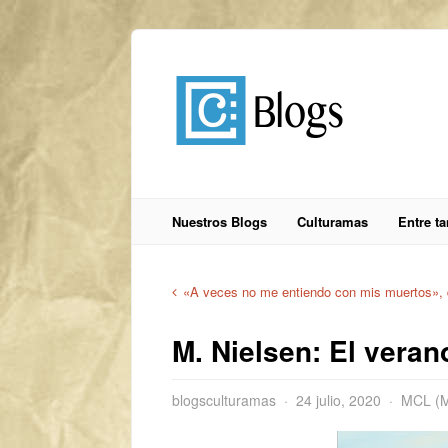
Nuestros Blogs
Culturamas
Entre t
«A veces no me entiendo con mis muertos», 
M. Nielsen: El verano
blogsculturamas
24 julio, 2020
MCL (Mi