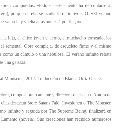
os abren compuertas: «todo en este cuento ha de contarse al
rero), porque en ella se oculta lo definitivo». O: «El verano
ue ya no hay vuelta atrás aún está por llegar».
e, la hija, el chico joven y tierno, el muchacho torneado, los
, el semental. Obra compleja, de esqueleto firme y al mismo
ire como un cúmulo o una nebulosa.
El verano infinito
retrata
de una galaxia.
al
Minúscula, 2017. Traducción de Blanca Ortiz Ostalé.
tora, compositora, cantante y directora de escena. Autora de
e ellas destacan
Store Satans Fald
,
Invasionen
o
The Monster
.
ano infinito
y seguida por
The Supreme Being
, finalizará en
e
Lamento
(novela). Sus creaciones han recibido numerosos