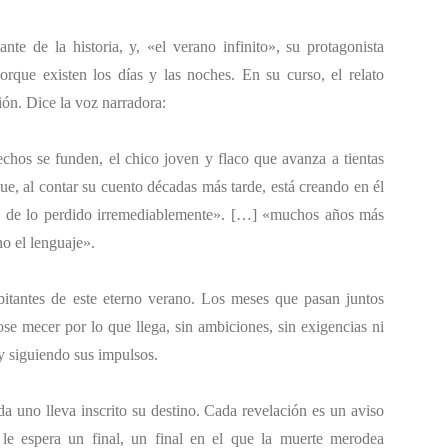
te de la historia, y, «el verano infinito», su protagonista
orque existen los días y las noches. En su curso, el relato
ión. Dice la voz narradora:
hos se funden, el chico joven y flaco que avanza a tientas
que, al contar su cuento décadas más tarde, está creando en él
ido de lo perdido irremediablemente». […] «muchos años más
no el lenguaje».
abitantes de este eterno verano. Los meses que pasan juntos
ose mecer por lo que llega, sin ambiciones, sin exigencias ni
y siguiendo sus impulsos.
a uno lleva inscrito su destino. Cada revelación es un aviso
o le espera un final, un final en el que la muerte merodea