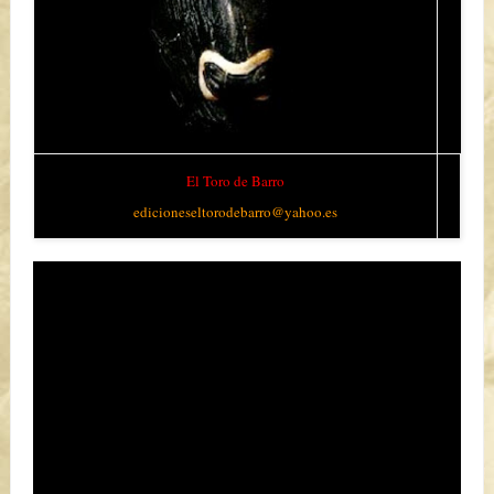
E
l Toro de Barro
edicioneseltorodebarro@yahoo.es