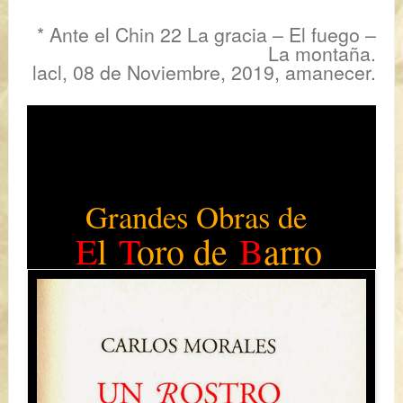
* Ante el Chin 22 La gracia – El fuego –
La montaña.
lacl, 08 de Noviembre, 2019, amanecer.
Grandes Obras de
E
l
T
oro de
B
arro