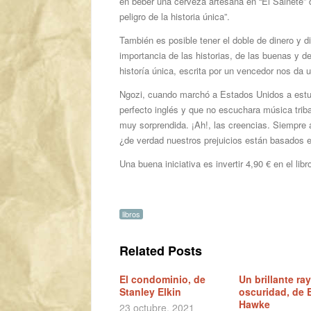
en beber una cerveza artesana en “El Sainete” 
peligro de la historia única”.
También es posible tener el doble de dinero y 
importancia de las historias, de las buenas y d
historía única, escrita por un vencedor nos da u
Ngozi, cuando marchó a Estados Unidos a estud
perfecto inglés y que no escuchara música trib
muy sorprendida. ¡Ah!, las creencias. Siempre a
¿de verdad nuestros prejuicios están basados 
Una buena iniciativa es invertir 4,90 € en el li
libros
Related Posts
El condominio, de
Un brillante ra
Stanley Elkin
oscuridad, de 
Hawke
23 octubre, 2021