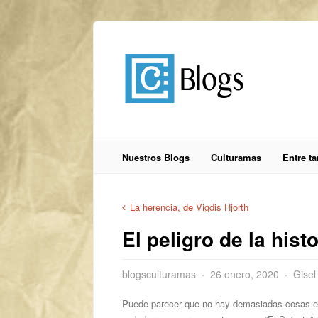
Nuestros Blogs
Culturamas
Entre t
La herencia, de Vigdis Hjorth
El peligro de la hist
blogsculturamas
26 enero, 2020
Gisel
Puede parecer que no hay demasiadas cosas en