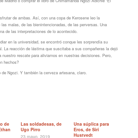
de Madrid o comprar el libro de Chimamanda Ngozi Adichie “El
disfrutar de ambas. Así, con una copa de Kerosene leo la
e las malas, de las bienintencionadas, de las perversas. Una
na de las interpretaciones de lo acontecido.
iar en la universidad, se encontró conque les sorprendía su
al. La reacción de lástima que suscitaba a sus compañeras la dejó
 nuestro rescate para aliviarnos en nuestras decisiones. Pero,
en hechos?
bro de Ngozi. Y también la cerveza artesana, claro.
yo de
Las soldadesas, de
Una súplica para
Ethan
Ugo Pirro
Eros, de Siri
Hustvedt
23 mayo, 2019