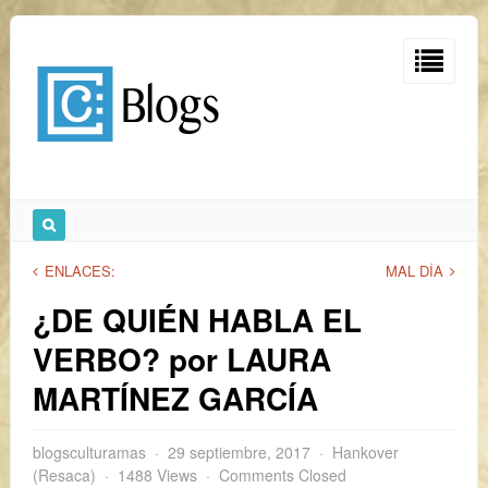
ENLACES:
MAL DÍA
¿DE QUIÉN HABLA EL
VERBO? por LAURA
MARTÍNEZ GARCÍA
blogsculturamas
29 septiembre, 2017
Hankover
(Resaca)
1488 Views
Comments Closed