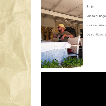
En fin.
Vuelta al hoga
If I Ever Was 
De su álbum