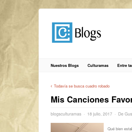
Nuestros Blogs
Culturamas
Entre t
Todavía se busca cuadro robado
Mis Canciones Favori
blogsculturamas
18 julio, 2017
De Gus
Qué bien estab