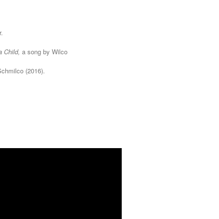
r.
a Child,
a song by
Wilco
Schmilco
(2016).