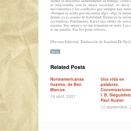
Aimée le describió someramente su trabajo: cómo i
se relacionaba con la mejor sociedad; es decir
movimientos y los conflictos que siempre hay entre
-Siempre se acaba por encontrar algo –dijo la mujer
demás ya es asunto de habilidad. Entrar en la intim
cociéndose. Finalmente, hacer una oferta de servic
asesina. Soy mujer y no me tomarían en serio. Les 
es mi amante. Eso los pone celosos.
[Navona Editorial. Traducción de Joachim De Nys]
libros
Related Posts
Norteamericanas
Una vida en
ilustres, de Ben
palabras.
Marcus
Conversacione
I. B. Siegumfeld
19 abril, 2021
Paul Auster
12 septiembre, 