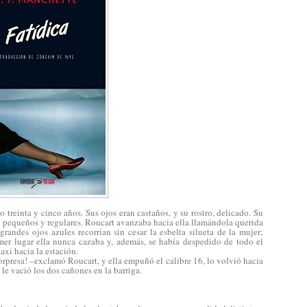
 treinta y cinco años. Sus ojos eran castaños, y su rostro, delicado. Su
n pequeños y regulares. Roucart avanzaba hacia ella llamándola querida
andes ojos azules recorrían sin cesar la esbelta silueta de la mujer;
imer lugar ella nunca cazaba y, además, se había despedido de todo el
axi hacia la estación.
orpresa! –exclamó Roucart, y ella empuñó el calibre 16, lo volvió hacia
 le vació los dos cañones en la barriga.