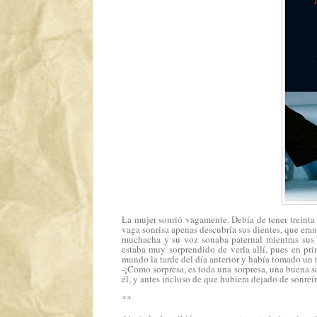
La mujer sonrió vagamente. Debía de tener treinta o
vaga sonrisa apenas descubría sus dientes, que era
muchacha y su voz sonaba paternal mientras sus gr
estaba muy sorprendido de verla allí, pues en pr
mundo la tarde del día anterior y había tomado un t
-¡Como sorpresa, es toda una sorpresa, una buena s
él, y antes incluso de que hubiera dejado de sonreír
**