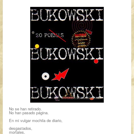
No se han retirado.
No han pasado página.
En mi vulgar mochila de diario,
desgastados,
mortales,