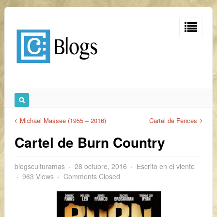
Michael Massee (1955 – 2016)
Cartel de Fences
Cartel de Burn Country
blogsculturamas
28 octubre, 2016
Escrito en el viento
963 Views
Comments Closed