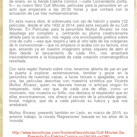
de enero, en la tienda Elektra Cómics —calle Comandante Zorita,
5— su nuevo libro 'Cult Movies, películas para la penumbra' en un
acto que empezará a las 20:30 horas y que contará con la
actuación de Los tres norteamericanos.
En esta nueva obra, él sobrevuela con ojo de halcón y poeta 132
películas, desde el año 1932 al 2014, para esta secuela de su
Cult
Movies.
En
Películas para la penumbra
Muñoz Álvarez se nos
despliega por completo y, centrando su pluma creativamente
afilada para la ocasión, nos regala una enciclopedia poética sobre
cine de culto —ese que respira y late al otro lado de los márgenes
de lo convencional— que no empieza ni acaba con su lectura, sino
que, estando ya en nuestro imaginario antes siquiera de abrir el
libro desde el lanzamiento de cada film, nos arrastrará
inexorablemente a la búsqueda de cada creación cinematográfica
reseñada.
Con este regalo literario sobre cine, tenemos abierta de par en par
la puerta a explorar, estremecernos, temblar y gozar en la
penumbra de nuestras casas, a luces tenues o apagadas, una a
una, las películas descritas con maestría sintética por Vicente
Muñoz Álvarez, quien no desvela tramas ni anticipa ningún fin
inesperado, toda vez que, de cada una de ellas, como un
visionario, nos muestra su brillo, nos destaca el resplandor que en
ellas encontraremos, nos ofrece el secreto de la pincelada genial,
brutal, mágica, que da a cada película su fuerza y que nos
arrebatará.
Muñoz Álvarez presentó también en León, en marzo de 2015, su
anterior trabajo, la novela 'Regresiones' basada en los años de la
'movida'.
http://www.leonoticias.com/frontend/leonoticias/Cult-Movies-Se-
Presenta-En-Elektra-Comics-vn194164-vst280