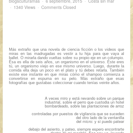
blogsculturamas
6 septiembre, 2015
Costa sin mar
1340 Views
Comments Closed
Más extraño que una novela de ciencia ficción o los videos que
miras en las madrugadas es vestir a tu hija para que vaya al
ballet. O mirarla dando vueltas sobre su propio eje en un columpio.
Ésa es ella de seis años, un organismo en el universo. Éste eres
tú, un organismo viejo en ese mismo universo. Luego, durante la
comida ella deja un poco en el plato y tú debes retarla. También
existe ese instante en que miras cómo el shampoo comienza a
convertirse en espuma en su pelo. Más extraño que esas
fotografías que gustabas coleccionar cuando tenías veinte años.
A veces miro y está nevando sobre un parque
industrial, sobre el perro que custodia un hotel
bombardeado, sobre las plantaciones de arroz
controladas por puestos de vigilancia que se suceden
del otro lado de la ventanilla
del micro: y si puedo patear
debajo del asiento, y pateo, siempre espero encontrarte
dentro de mi mochila. Esa soy yo, leyendo