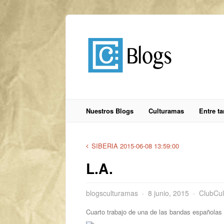
Nuestros Blogs
Culturamas
Entre t
SIBERIA 2015-06-08 13:59:00
L.A.
blogsculturamas
8 junio, 2015
ClubCul
Cuarto trabajo de una de las bandas españolas