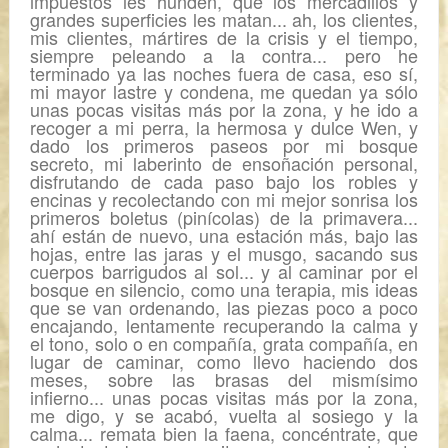
impuestos les hunden, que los mercadillos y
grandes superficies les matan... ah, los clientes,
mis clientes, mártires de la crisis y el tiempo,
siempre peleando a la contra... pero he
terminado ya las noches fuera de casa, eso sí,
mi mayor lastre y condena, me quedan ya sólo
unas pocas visitas más por la zona, y he ido a
recoger a mi perra, la hermosa y dulce Wen, y
dado los primeros paseos por mi bosque
secreto, mi laberinto de ensoñación personal,
disfrutando de cada paso bajo los robles y
encinas y recolectando con mi mejor sonrisa los
primeros boletus (pinícolas) de la primavera...
ahí están de nuevo, una estación más,
bajo las
hojas,
entre las jaras y el musgo, sacando sus
cuerpos barrigudos al sol... y al caminar por el
bosque en silencio, como una terapia, mis ideas
que se van ordenando, las piezas poco a poco
encajando, lentamente recuperando la calma y
el tono, solo o en compañía, grata compañía, en
lugar de caminar, como llevo haciendo dos
meses, sobre las brasas del mismísimo
infierno... unas pocas visitas más por la zona,
me digo, y se acabó, vuelta al sosiego y la
calma... remata bien la faena, concéntrate, que