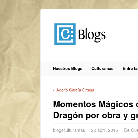
Nuestros Blogs
Culturamas
Entre t
Adolfo García Ortega
Momentos Mágicos de
Dragón por obra y gr
blogsculturamas
22 abril, 2015
De Gus