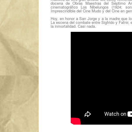
docena de Obras Maestras del Séptimo Ar
cinematográfico
Los Nibelungos
(1924; so
Imprescindible del Cine Mudo
y del Cine en gen
Hoy, en honor a San Jorge y a la madre que lo
La escena del combate entre
Sigfrido
y
Fafnir
, 
la inmortalidad. Casi nada.