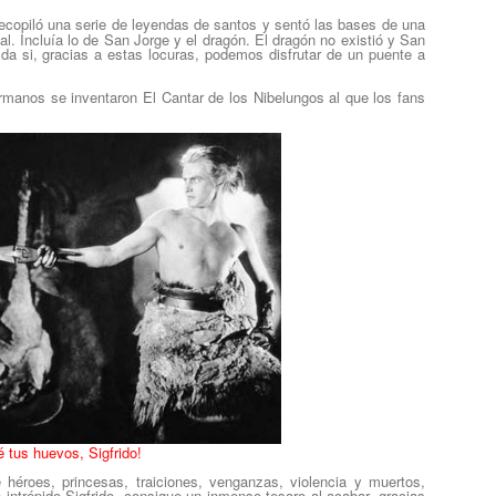
recopiló una serie de leyendas de santos y sentó las bases de una
al. Incluía lo de
San Jorge y el dragón
. El dragón no existió y San
a si, gracias a estas locuras, podemos disfrutar de un puente a
germanos se inventaron
El Cantar de los Nibelungos
al que los fans
é tus huevos, Sigfrido!
héroes, princesas, traiciones, venganzas, violencia y muertos,
 intrépido
Sigfrido
, consigue un inmenso tesoro al acabar, gracias