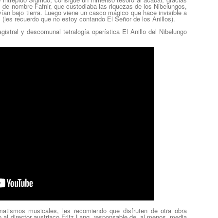
n, de nombre
Fafnir
, que custodiaba las riquezas de
los Nibelungos
,
vían bajo tierra. Luego viene un casco mágico que hace invisible a
… (les recuerdo que no estoy contando E
l Señor de los Anillos
).
istral y descomunal tetralogía operística
El Anillo del Nibelungo
tismos musicales, les recomiendo que disfruten de otra obra
o al director austriaco
Fritz Lang, responsable de, al menos, media