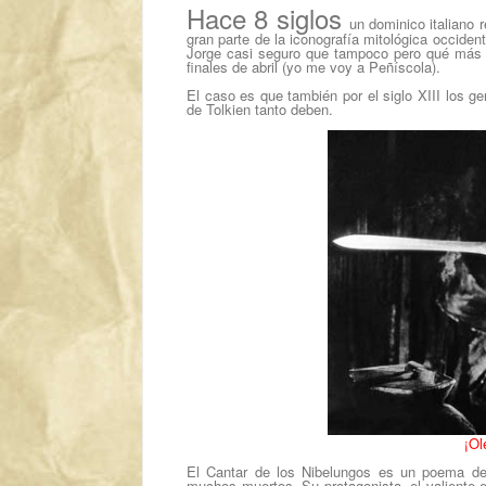
Hace 8 siglos
un dominico italiano 
gran parte de la iconografía mitológica occident
Jorge casi seguro que tampoco pero qué más d
finales de abril (yo me voy a Peñíscola).
El caso es que también por el siglo XIII los 
de
Tolkien
tanto deben.
¡Ol
El Cantar de los Nibelungos
es un poema de 
muchos muertos. Su protagonista, el valiente e