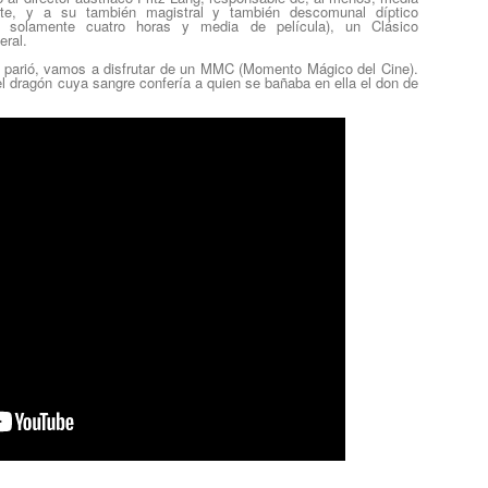
te,
y a su también magistral y también descomunal
díptico
n solamente cuatro horas y media de película),
un Clásico
eral.
 parió, vamos a disfrutar de un MMC (
Momento Mágico del Cine)
.
el dragón cuya sangre confería a quien se bañaba en ella el don de