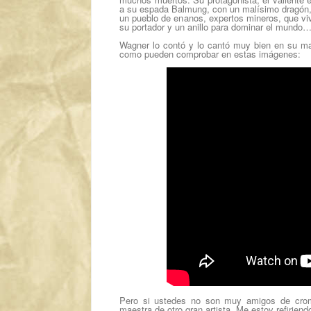
a su espada
Balmung
, con un malísimo dragó
un pueblo de enanos, expertos mineros
, que vi
su portador y un anillo para dominar el mundo
Wagner
lo contó y lo cantó muy bien en su mag
como pueden comprobar en estas imágenes:
Pero si ustedes no son muy amigos de croma
maestra de otro gran artista. Me estoy refiriend