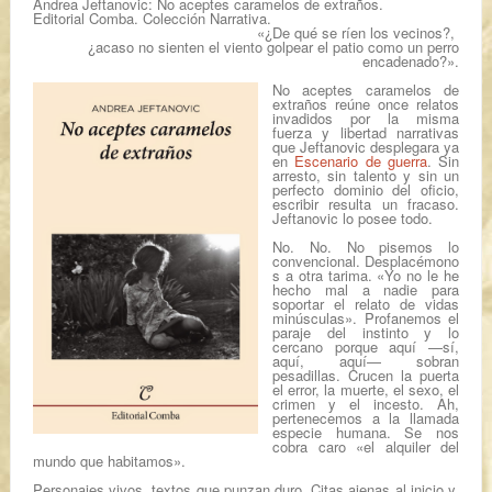
Andrea Jeftanovic:
No aceptes caramelos de extraños.
Editorial Comba. Colección Narrativa.
«¿De qué se ríen los vecinos?,
¿acaso no sienten el viento golpear el patio como un perro
encadenado?».
No aceptes caramelos de
extraños
reúne once relatos
invadidos por la misma
fuerza y libertad narrativas
que Jeftanovic desplegara ya
en
Escenario de guerra
. Sin
arresto, sin talento y sin un
perfecto dominio del oficio,
escribir resulta un fracaso.
Jeftanovic lo posee todo.
No. No. No pisemos lo
convencional.
Desplacémono
s a otra tarima.
«Yo no le he
hecho mal a nadie para
soportar el relato de vidas
minúsculas».
Profanemos el
paraje del instinto y lo
cercano porque aquí —sí,
aquí, aquí— sobran
pesadillas. Crucen la puerta
el error, la muerte, el sexo, el
crimen y el incesto. Ah,
pertenecemos a la llamada
especie humana. Se nos
cobra caro «el alquiler del
mundo que habitamos».
Personajes vivos, textos que
punzan duro. Citas ajenas al inicio y,