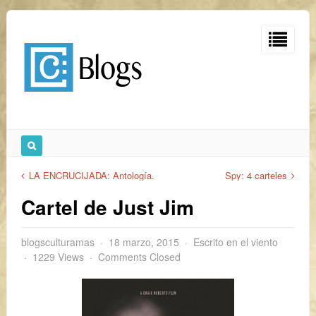
LA ENCRUCIJADA: Antología.
Spy: 4 carteles
Cartel de Just Jim
blogsculturamas
18 marzo, 2015
Escrito en el viento
1229 Views
Comments Closed