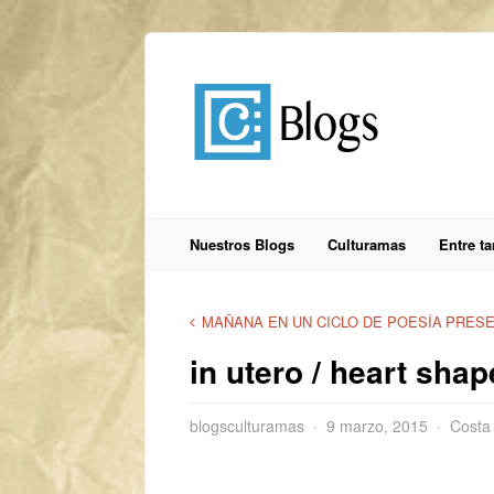
Nuestros Blogs
Culturamas
Entre t
MAÑANA EN UN CICLO DE POESÍA
PRESEN
in utero / heart sha
blogsculturamas
9 marzo, 2015
Costa