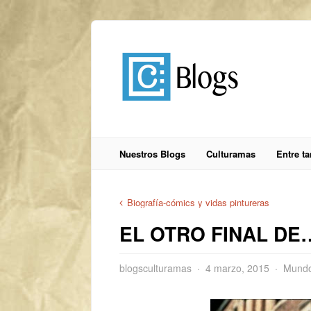
Nuestros Blogs
Culturamas
Entre t
Biografía-cómics y vidas pintureras
EL OTRO FINAL D
blogsculturamas
4 marzo, 2015
Mundo