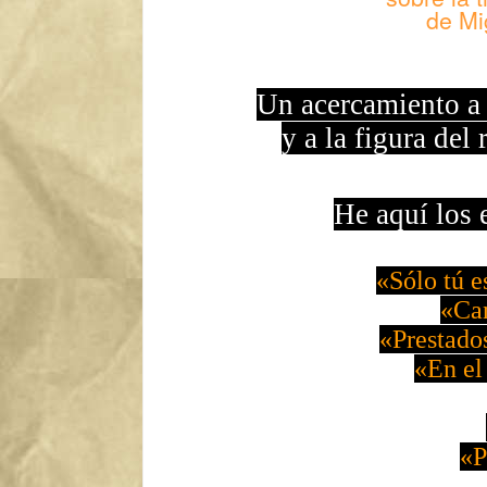
de Mi
Un acercamiento a 
y a la figura del
He aquí los 
«
Sólo tú e
«Can
«Prestados
«En el 
«P