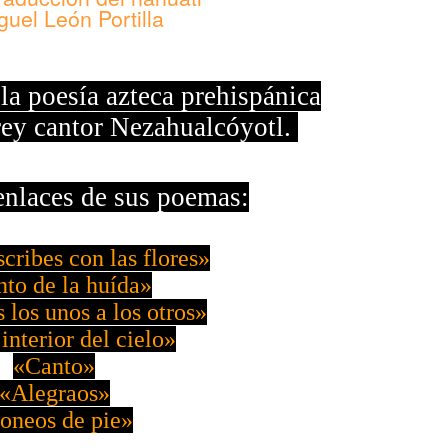
guel León Portilla
la poesía azteca prehispánica
 rey cantor Nezahualcóyotl.
enlaces de sus poemas:
scribes con las flores»
to de la huída»
 los unos a los otros»
interior del cielo»
«Canto»
«Alegraos»
oneos de pie»