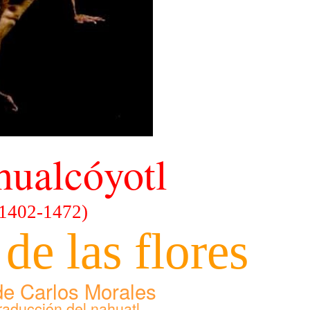
hualcóyotl
(1402-1472)
 de las flores
de Carlos Morales
traducción del nahuatl