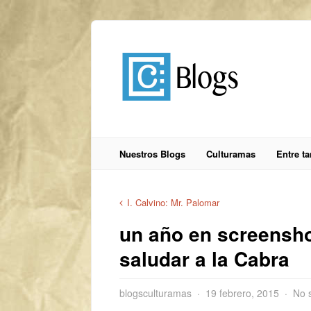
Nuestros Blogs
Culturamas
Entre t
I. Calvino: Mr. Palomar
un año en screenshot
saludar a la Cabra
blogsculturamas
19 febrero, 2015
No 