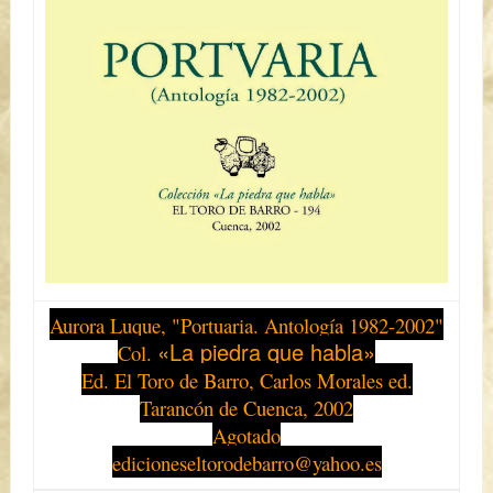
Aurora Luque, "
Portuaria. Antología 1982-2002"
«La piedra que habla»
Col.
Ed. El Toro de Barro, Carlos Morales ed.
Tarancón de Cuenca, 2002
Agotado
edicioneseltorodebarro@yahoo.es