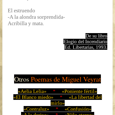
El estruendo
-A la alondra sorprendida-
Acribilla y mata.
De su libro
Elogio del Incendiario
Ed. Libertarias, 1993.
Otros
Poemas de Miguel Veyrat
«Aelia Lelia»
*
«Poniente fértil»
«El Blanco miedo»
*
«La libertad del
mirlo»
«
Contraluz
»
*
«
Confusión
»
«
A la deriva»
*
«Niño eterno»