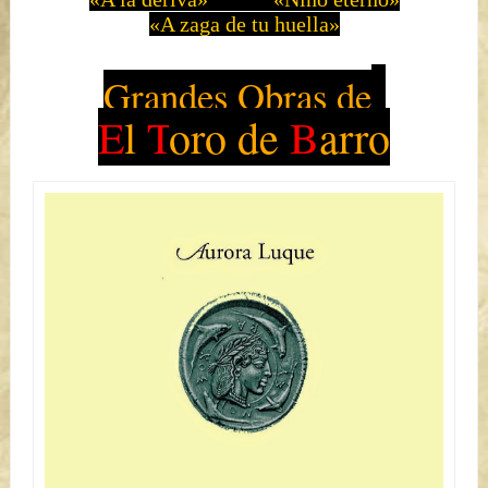
«A zaga de tu huella»
Grandes Obras de
E
l
T
oro de
B
arro