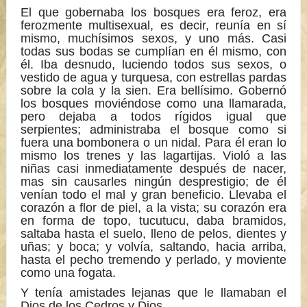
El que gobernaba los bosques era feroz, era
ferozmente multisexual, es decir, reunía en sí
mismo, muchísimos sexos, y uno más. Casi
todas sus bodas se cumplían en él mismo, con
él. Iba desnudo, luciendo todos sus sexos, o
vestido de agua y turquesa, con estrellas pardas
sobre la cola y la sien. Era bellísimo. Gobernó
los bosques moviéndose como una llamarada,
pero dejaba a todos rígidos igual que
serpientes; administraba el bosque como si
fuera una bombonera o un nidal. Para él eran lo
mismo los trenes y las lagartijas. Violó a las
niñas casi inmediatamente después de nacer,
mas sin causarles ningún desprestigio; de él
venían todo el mal y gran beneficio. Llevaba el
corazón a flor de piel, a la vista; su corazón era
en forma de topo, tucutucu, daba bramidos,
saltaba hasta el suelo, lleno de pelos, dientes y
uñas; y boca; y volvía, saltando, hacia arriba,
hasta el pecho tremendo y perlado, y moviente
como una fogata.
Y tenía amistades lejanas que le llamaban el
Dios de los Cedros y Dios.